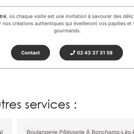
tré
, où chaque visite est une invitation à savourer des déli
s créations authentiques qui éveilleront vos papilles et vo
gourmands.
Contact
02 43 37 31 58
res services :
al
Boulangerie Pâtisserie À Bonchamp-Lès-