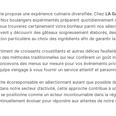
rie propose une expérience culinaire diversifiée. Chez
LA G
. Nos boulangers expérimentés préparent quotidiennement de
 vous trouverez certainement votre bonheur parmi nos sélec
ent y découvrir des gâteaux soigneusement élaborés, des t
on particulière au choix des ingrédients afin de garantir la 
timent de croissants croustillants et autres délices feuill
es méthodes traditionnelles qui leur confèrent un goût inimi
s concevons des menus sur mesure pour vos événements pri
quipe s’engage à vous fournir un service attentif et personn
e écoresponsable en sélectionnant autant que possible des
dans notre secteur d’activité, cette approche contribue à s
 positionne comme un acteur incontournable dans la région
tinuellement évoluer pour répondre aux attentes de notre c